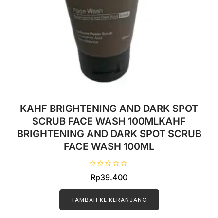
KAHF BRIGHTENING AND DARK SPOT
SCRUB FACE WASH 100MLKAHF
BRIGHTENING AND DARK SPOT SCRUB
FACE WASH 100ML
D
Rp
39.400
i
n
i
l
TAMBAH KE KERANJANG
a
i
0