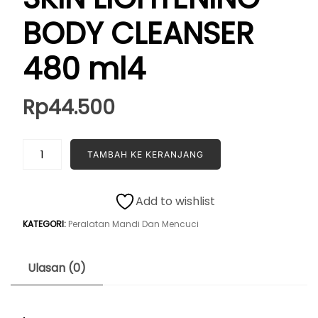
BODY CLEANSER
480 ml4
Rp
44.500
Kuantitas
TAMBAH KE KERANJANG
SHINZU'I
MATSU
SKIN
Add to wishlist
LIGHTENING
KATEGORI:
Peralatan Mandi Dan Mencuci
BODY
CLEANSER
480
Ulasan (0)
ml4