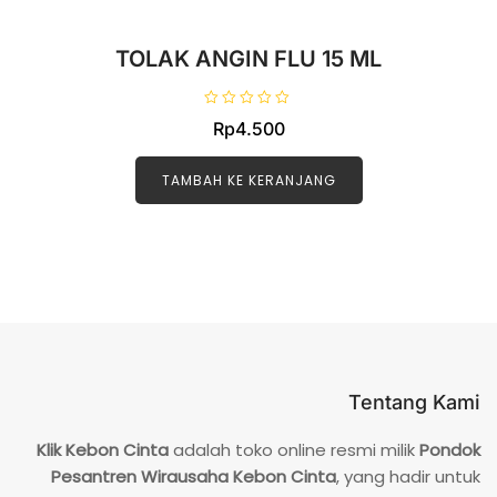
TOLAK ANGIN FLU 15 ML
D
Rp
4.500
i
n
i
l
TAMBAH KE KERANJANG
a
i
0
d
a
r
i
5
Tentang Kami
Klik Kebon Cinta
adalah toko online resmi milik
Pondok
Pesantren Wirausaha Kebon Cinta
, yang hadir untuk