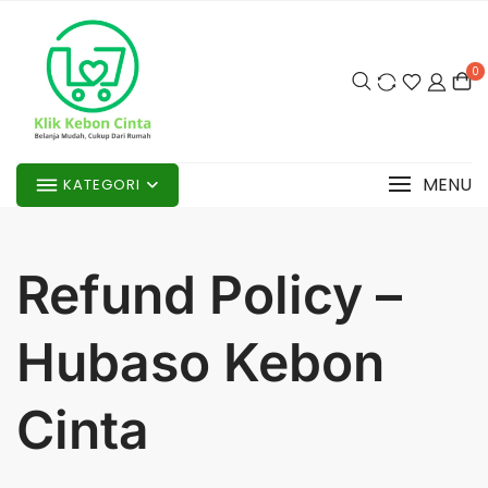
Skip
to
content
0
MENU
KATEGORI
Refund Policy –
Hubaso Kebon
Cinta