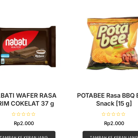
BATI WAFER RASA
POTABEE Rasa BBQ 
RIM COKELAT 37 g
Snack [15 g]
D
D
Rp
2.000
Rp
2.000
i
i
n
n
i
i
l
l
TAMBAH KE KERANJANG
TAMBAH KE KERANJAN