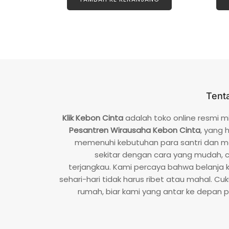
a
i
0
d
a
r
i
5
Tent
Klik Kebon Cinta
adalah toko online resmi mi
Pesantren Wirausaha Kebon Cinta
, yang 
memenuhi kebutuhan para santri dan m
sekitar dengan cara yang mudah, 
terjangkau. Kami percaya bahwa belanja
sehari-hari tidak harus ribet atau mahal. Cuku
rumah, biar kami yang antar ke depan p