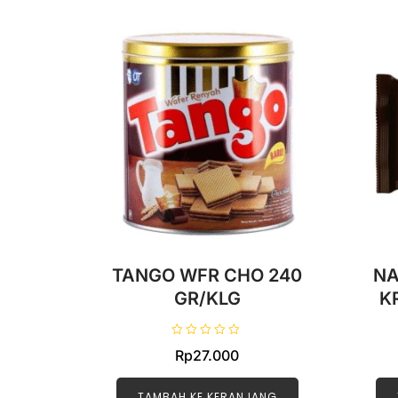
TANGO WFR CHO 240
NA
GR/KLG
K
D
Rp
27.000
i
n
i
l
TAMBAH KE KERANJANG