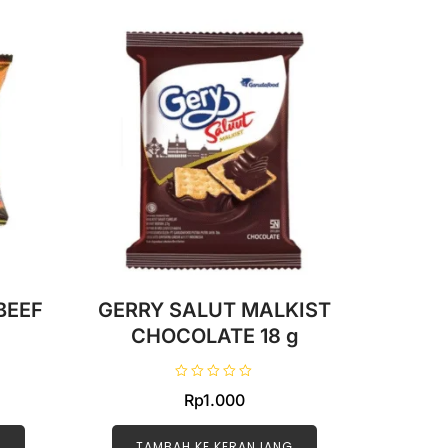
BEEF
GERRY SALUT MALKIST
CHOCOLATE 18 g
D
Rp
1.000
i
n
i
l
G
TAMBAH KE KERANJANG