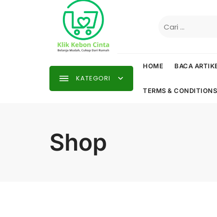
Skip
to
Cari
content
untuk:
HOME
BACA ARTIK
KATEGORI
TERMS & CONDITIONS
Shop