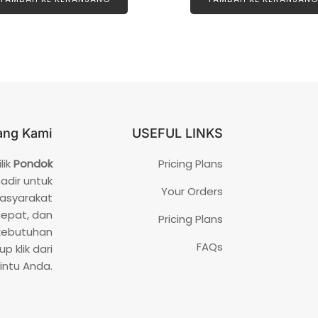
a
a
i
i
0
0
d
d
a
a
r
r
i
i
5
5
ang Kami
USEFUL LINKS
lik
Pondok
Pricing Plans
hadir untuk
Your Orders
asyarakat
cepat, dan
Pricing Plans
 kebutuhan
FAQs
p klik dari
intu Anda.