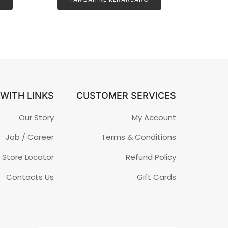
a
i
0
d
a
r
i
5
WITH LINKS
CUSTOMER SERVICES
Our Story
My Account
Job / Career
Terms & Conditions
Store Locator
Refund Policy
Contacts Us
Gift Cards