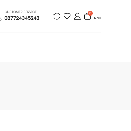
CUSTOMER SERVICE
0
087724345243
Rp0