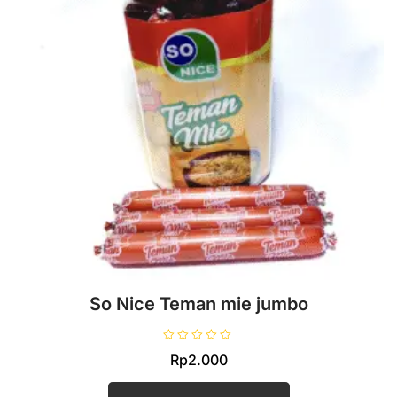
So Nice Teman mie jumbo
D
Rp
2.000
i
n
i
l