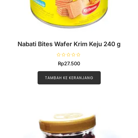
Nabati Bites Wafer Krim Keju 240 g
D
Rp
27.500
i
n
i
l
TAMBAH KE KERANJANG
a
i
0
d
a
r
i
5