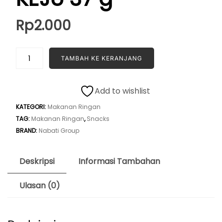
Rp
2.000
Kuantitas
TAMBAH KE KERANJANG
NABATI
WAFER
KRIM
Add to wishlist
KEJU
KATEGORI:
Makanan Ringan
37
TAG:
Makanan Ringan
,
Snacks
g
BRAND:
Nabati Group
Deskripsi
Informasi Tambahan
Ulasan (0)