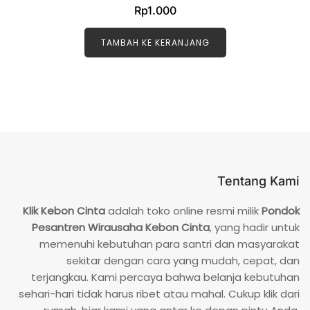
D
Rp
1.000
i
n
i
l
TAMBAH KE KERANJANG
a
i
0
d
a
r
i
5
Tentang Kami
Klik Kebon Cinta
adalah toko online resmi milik
Pondok
Pesantren Wirausaha Kebon Cinta
, yang hadir untuk
memenuhi kebutuhan para santri dan masyarakat
sekitar dengan cara yang mudah, cepat, dan
terjangkau. Kami percaya bahwa belanja kebutuhan
sehari-hari tidak harus ribet atau mahal. Cukup klik dari