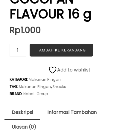
FLAVOUR 16 g
Rp
1.000
Kuantitas
TAMBAH KE KERANJANG
NABATI
WAFER
COCOPAN
Add to wishlist
FLAVOUR
KATEGORI:
Makanan Ringan
16
TAG:
Makanan Ringan
,
Snacks
g
BRAND:
Nabati Group
Deskripsi
Informasi Tambahan
Ulasan (0)