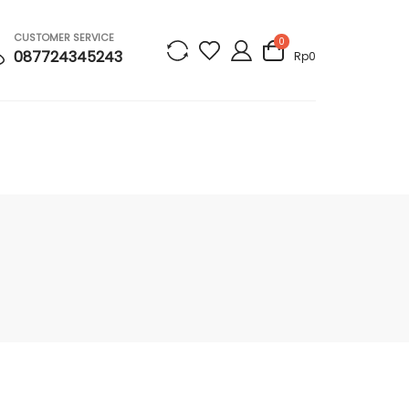
CUSTOMER SERVICE
0
087724345243
Rp0