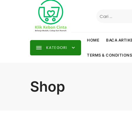
Skip
to
Cari
content
untuk:
HOME
BACA ARTIK
KATEGORI
TERMS & CONDITIONS
Shop