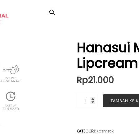
Hanasui 
Lipcream 
Rp
21.000
Kuantitas
TAMBAH KE 
Hanasui
Mattedorable
Lipcream
10
KATEGORI:
Kosmetik
Allure