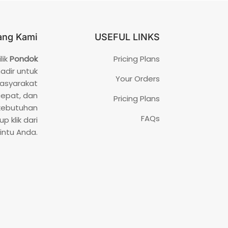
ang Kami
USEFUL LINKS
lik
Pondok
Pricing Plans
hadir untuk
Your Orders
asyarakat
cepat, dan
Pricing Plans
 kebutuhan
FAQs
p klik dari
intu Anda.