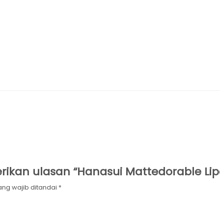
kan ulasan “Hanasui Mattedorable Lipc
ang wajib ditandai
*