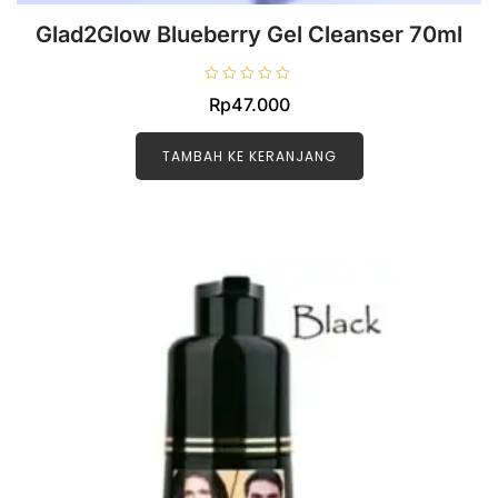
Glad2Glow Blueberry Gel Cleanser 70ml
D
Rp
47.000
i
n
i
l
TAMBAH KE KERANJANG
a
i
0
d
a
r
i
5