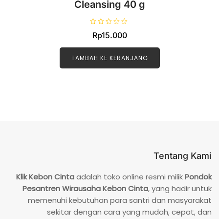
Cleansing 40 g
D
Rp
15.000
i
n
i
l
TAMBAH KE KERANJANG
a
i
0
d
a
r
i
5
Tentang Kami
Klik Kebon Cinta
adalah toko online resmi milik
Pondok
Pesantren Wirausaha Kebon Cinta
, yang hadir untuk
memenuhi kebutuhan para santri dan masyarakat
sekitar dengan cara yang mudah, cepat, dan