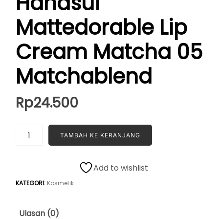
Hanasui
Mattedorable Lip
Cream Matcha 05
Matchablend
Rp
24.500
Kuantitas
TAMBAH KE KERANJANG
Hanasui
Mattedorable
Lip
Add to wishlist
Cream
KATEGORI:
Kosmetik
Matcha
05
Matchablend
Ulasan (0)