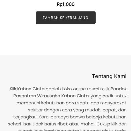
D
Rp
1.000
i
n
i
l
TAMBAH KE KERANJANG
a
i
0
d
a
r
i
5
Tentang Kami
Klik Kebon Cinta
adalah toko online resmi milik
Pondok
Pesantren Wirausaha Kebon Cinta
, yang hadir untuk
memenuhi kebutuhan para santri dan masyarakat
sekitar dengan cara yang mudah, cepat, dan
terjangkau. Kami percaya bahwa belanja kebutuhan
sehari-hari tidak harus ribet atau mahal. Cukup klik dari
rumah, biar kami yang antar ke depan pintu Anda.