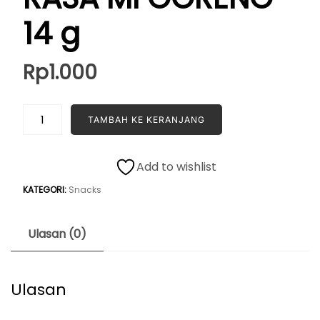
14 g
Rp
1.000
Kuantitas
TAMBAH KE KERANJANG
GARUDA
PILUS
RASA
Add to wishlist
MI
KATEGORI:
Snacks
GORENG
14
g
Ulasan (0)
Ulasan