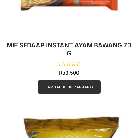
MIE SEDAAP INSTANT AYAM BAWANG 70
G
D
Rp
3.500
i
n
i
l
TAMBAH KE KERANJANG
a
i
0
d
a
r
i
5