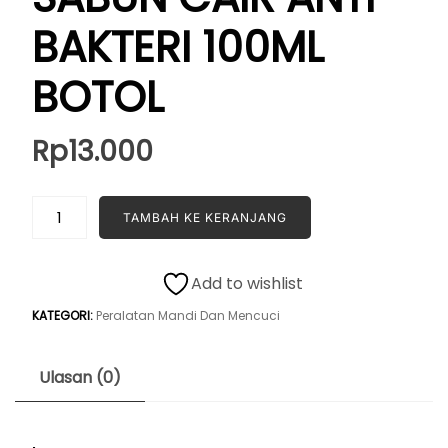
BAKTERI 100ML
BOTOL
Rp
13.000
Kuantitas
TAMBAH KE KERANJANG
BIORE
GUARD
SABUN
Add to wishlist
CAIR
KATEGORI:
Peralatan Mandi Dan Mencuci
ANTI
BAKTERI
100ML
Ulasan (0)
BOTOL