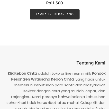
D
Rp
11.500
i
n
i
l
TAMBAH KE KERANJANG
a
i
0
d
a
r
i
5
Tentang Kami
Klik Kebon Cinta
adalah toko online resmi milik
Pondok
Pesantren Wirausaha Kebon Cinta
, yang hadir untuk
memenuhi kebutuhan para santri dan masyarakat
sekitar dengan cara yang mudah, cepat, dan
terjangkau. Kami percaya bahwa belanja kebutuhan
sehari-hari tidak harus ribet atau mahal. Cukup klik dari
rumah, biar kami yang antar ke depan pintu Anda.