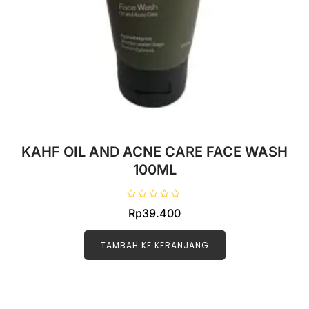
KAHF OIL AND ACNE CARE FACE WASH
100ML
D
Rp
39.400
i
n
i
l
TAMBAH KE KERANJANG
a
i
0
d
a
r
i
5